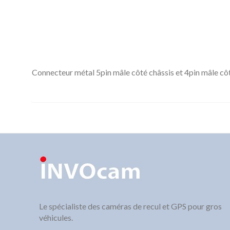
Connecteur métal 5pin mâle côté châssis et 4pin mâle 
Le spécialiste des caméras de recul et GPS pour gros
véhicules.