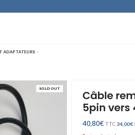
ET ADAPTATEURS
SOLD OUT
Câble rem
5pin vers
40,80
€
TTC
34,00
€