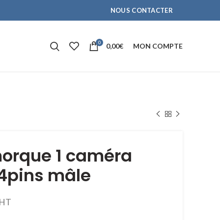
NOUS CONTACTER
0
0,00
€
MON COMPTE
orque 1 caméra
 4pins mâle
HT