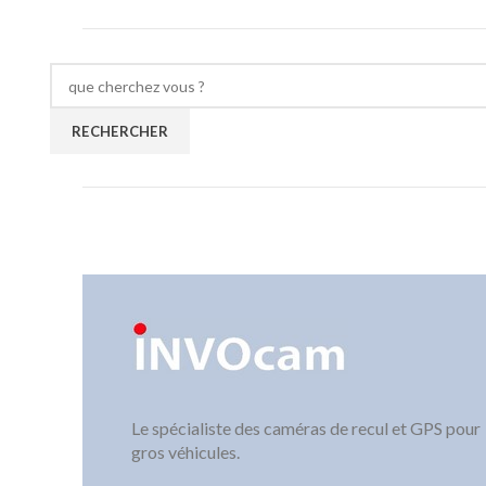
RECHERCHER
Le spécialiste des caméras de recul et GPS pour
gros véhicules.