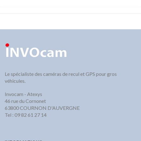
Le spécialiste des caméras de recul et GPS pour gros
véhicules.
Invocam - Atexys
46 rue du Cornonet
63800 COURNON D'AUVERGNE
Tel : 09 82 61 27 14