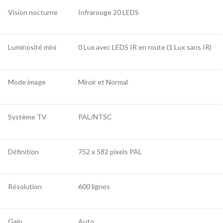
Vision nocturne
Infrarouge 20 LEDS
Luminosité mini
0 Lux avec LEDS IR en route (1 Lux sans IR)
Mode image
Miroir et Normal
Système TV
PAL/NTSC
Définition
752 x 582 pixels PAL
Résolution
600 lignes
Gain
Auto