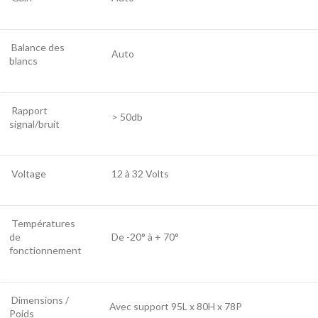
Balance des
Auto
blancs
Rapport
> 50db
signal/bruit
Voltage
12 à 32 Volts
Températures
de
De -20° à + 70°
fonctionnement
Dimensions /
Avec support 95L x 80H x 78P
Poids