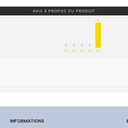
AVIS À PROPOS DU PRODUIT
1
0
0
0
0
1★
2★
3★
4★
5★
INFORMATIONS