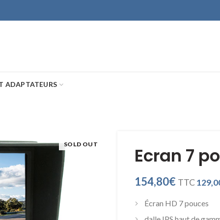
ET ADAPTATEURS
SOLD OUT
Ecran 7 p
154,80
€
TTC
129,0
Écran HD 7 pouces
dalle IPS haut de gam