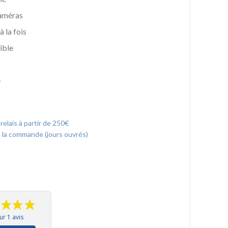
améras
à la fois
ible
e
 relais à partir de 250€
e la commande (jours ouvrés)
ur 1 avis