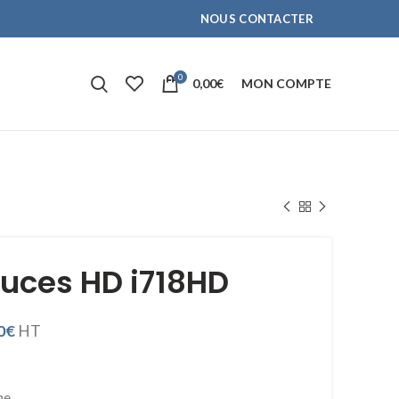
NOUS CONTACTER
0
0,00
€
MON COMPTE
ouces HD i718HD
0
€
HT
me