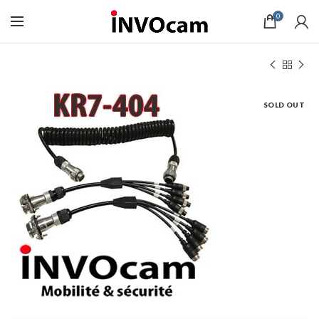
0
SOLD OUT