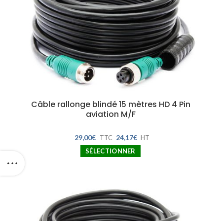
Câble rallonge blindé 15 mètres HD 4 Pin
aviation M/F
29,00
€
24,17
€
TTC
HT
SÉLECTIONNER