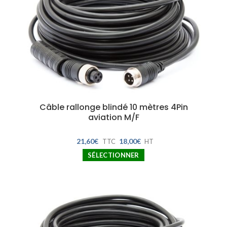
Câble rallonge blindé 10 mètres 4Pin
aviation M/F
21,60
€
18,00
€
TTC
HT
SÉLECTIONNER