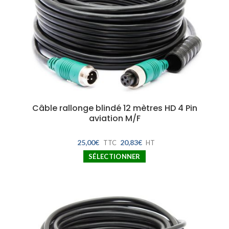
Câble rallonge blindé 12 mètres HD 4 Pin
aviation M/F
25,00
€
20,83
€
TTC
HT
SÉLECTIONNER